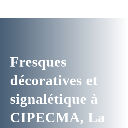
Fresques
décoratives et
signalétique à
CIPECMA, La