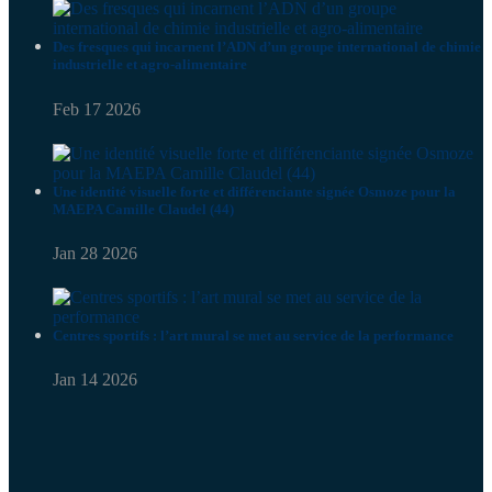
Des fresques qui incarnent l’ADN d’un groupe international de chimie
industrielle et agro-alimentaire
Feb 17 2026
Une identité visuelle forte et différenciante signée Osmoze pour la
MAEPA Camille Claudel (44)
Jan 28 2026
Centres sportifs : l’art mural se met au service de la performance
Jan 14 2026