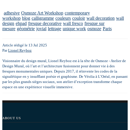
adhesive
Osmoze Art Workshop
contemporary
workshop
blog
calligramme
couleurs
couloir
wall decoration
wall
design
ehpad
fresque decorative
wall fresco
fresque sur
mesure
géométrie
jovial
lettrage
unique work
osmoze
Paris
Article rédigé le 13 Jul 2025
Par
Lionel Reyboz
Visionnaire du design mural, Lionel Reyboz est à la tête de Osmoze - Atelier de
Design Mural, où l’art et l’architecture fusionnent pour donner vie à des
fresques monumentales uniques. Depuis 2017, il réinvente les codes de la
signalétique en y insufflant poésie et graphisme. De Véolia à L’Oréal, en passant
par les plus grands sièges sociaux, son atelier d’exception transforme chaque
espace en une expérience visuelle immersive.
ABOUT US