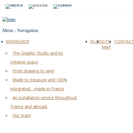
Menu -
Navigation
WORKSHOP
BLOG
SITE
CONTAC
MAP
The Graphic Studio and its
creative space
From drawing to vinyl
Made to measure and 100%
integrated… made in France
An installation service throughout
France and abroad.
Our team