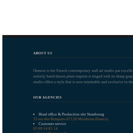
ABOUT US
Osmoze is the French contemporary wall art studio par excellen
entirely hand-drawn plant imprint is tinged with its sharp gr
studio offers a style that is now inimitable and exclusive in th
OUR AGENCIES
Head office & Production site Strasbourg
15 rue des Remparts 67120 Molsheim (France)
Customer service
03 69 14 81 14