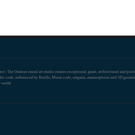
ce. The Osmoze mural art studio creates exceptional, giant, architectural and poeti
aphic code, influenced by Braille, Morse code, origami, anamorphosis and 3D geome
e world