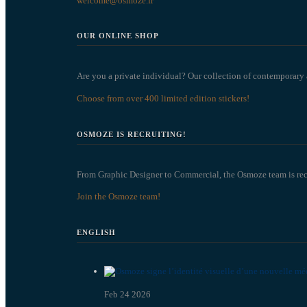
welcome@osmoze.fr
OUR ONLINE SHOP
Are you a private individual? Our collection of contemporary and
Choose from over 400 limited edition stickers!
OSMOZE IS RECRUITING!
From Graphic Designer to Commercial, the Osmoze team is rec
Join the Osmoze team!
ENGLISH
Feb 24 2026