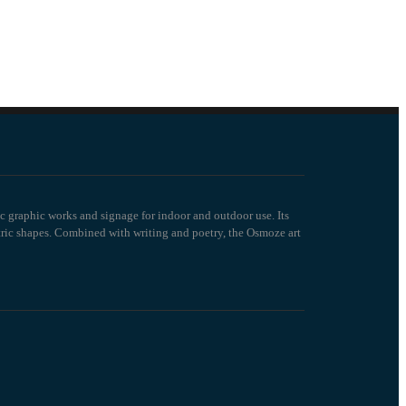
c graphic works and signage for indoor and outdoor use. Its
tric shapes. Combined with writing and poetry, the Osmoze art