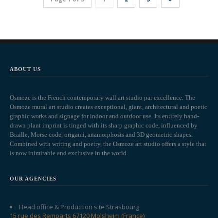
ABOUT US
Osmoze is the French contemporary wall art studio par excellence. The
Osmoze mural art studio creates exceptional, giant, architectural and poetic
graphic works and signage for indoor and outdoor use. Its entirely hand-
drawn plant imprint is tinged with its sharp graphic code, influenced by
Braille, Morse code, origami, anamorphosis and 3D geometric shapes.
Combined with writing and poetry, the Osmoze art studio offers a style that
is now inimitable and exclusive in the world
OUR AGENCIES
Head office & Production site Strasbourg
15 rue des Remparts 67120 Molsheim (France)