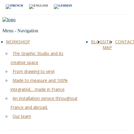
Menu -
Navigation
WORKSHOP
BLOG
SITE
CONTAC
MAP
The Graphic Studio and its
creative space
From drawing to vinyl
Made to measure and 100%
integrated… made in France
An installation service throughout
France and abroad.
Our team