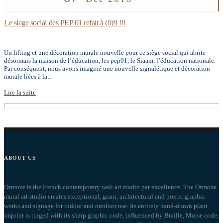
Le siege social des PEP 01 refait à (0)9 !!!
Un lifting et une décoration murale nouvelle pour ce siège social qui abrite
désormais la maison de l’éducation, les pep01, le Siaam, l’éducation nationale.
Par conséquent, nous avons imaginé une nouvelle signalétique et décoration
murale liées à la...
Lire la suite
ABOUT US
Osmoze is the French contemporary wall art studio par excellence. The Osmoze
mural art studio creates exceptional, giant, architectural and poetic graphic
works and signage for indoor and outdoor use. Its entirely hand-drawn plant
imprint is tinged with its sharp graphic code, influenced by Braille, Morse code,