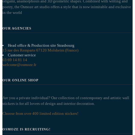
origami, anamorphosis and 3D geometric shapes. Combined with writing and
poetry, the Osmoze art studio offers a style that is now inimitable and exclusive
in the world
OUR AGENCIES
Head office & Production site Strasbourg
15 rue des Remparts 67120 Molsheim (France)
Customer service
03 69 14 81 14
welcome@osmoze.fr
OUR ONLINE SHOP
Are you a private individual? Our collection of contemporary and artistic wall
stickers is for all lovers of design and interior decoration.
Choose from over 400 limited edition stickers!
OSMOZE IS RECRUITING!