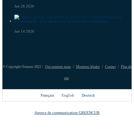
Jan 28 2026
Centres sportifs : l’art mural se met au service de la performance
Jan 14 2026
© Copyright Osmoze 2022 /
Qui sommes nous
/
Mentions légales
/
Contact
/
Plan du
site
Français
English
Deutsch
Agence de communication GREENCUB