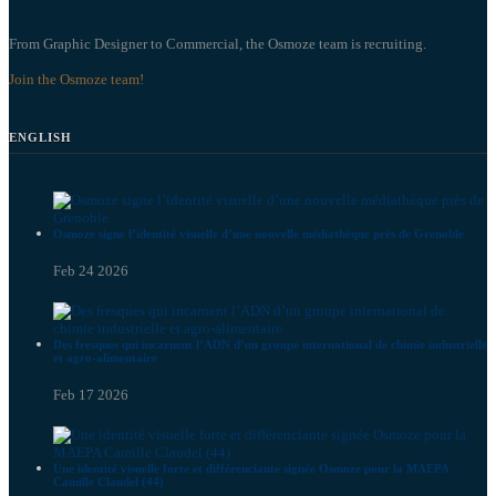
From Graphic Designer to Commercial, the Osmoze team is recruiting.
Join the Osmoze team!
ENGLISH
Osmoze signe l’identité visuelle d’une nouvelle médiathèque près de Grenoble
Feb 24 2026
Des fresques qui incarnent l’ADN d’un groupe international de chimie industrielle
et agro-alimentaire
Feb 17 2026
Une identité visuelle forte et différenciante signée Osmoze pour la MAEPA
Camille Claudel (44)