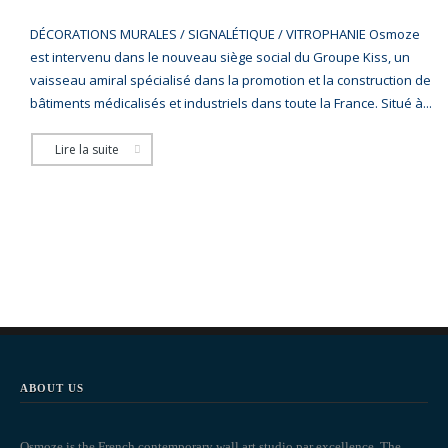
DÉCORATIONS MURALES / SIGNALÉTIQUE / VITROPHANIE Osmoze
est intervenu dans le nouveau siège social du Groupe Kiss, un
vaisseau amiral spécialisé dans la promotion et la construction de
bâtiments médicalisés et industriels dans toute la France. Situé à...
Lire la suite
ABOUT US
Osmoze is the French contemporary wall art studio par excellence. The