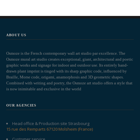
ABOUT US
Osmoze is the French contemporary wall art studio par excellence. The
Osmoze mural art studio creates exceptional, giant, architectural and poetic
graphic works and signage for indoor and outdoor use. Its entirely hand-
drawn plant imprint is tinged with its sharp graphic code, influenced by
Braille, Morse code, origami, anamorphosis and 3D geometric shapes.
Combined with writing and poetry, the Osmoze art studio offers a style that
is now inimitable and exclusive in the world
OUR AGENCIES
Head office & Production site Strasbourg
15 rue des Remparts 67120 Molsheim (France)
Customer service