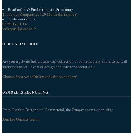
Head office & Production site Strasbourg
15 rue des Remparts 67120 Molsheim (France)
Customer service
03 69 14 81 14
welcome@osmoze.fr
OUR ONLINE SHOP
Are you a private individual? Our collection of contemporary and artistic wall
stickers is for all lovers of design and interior decoration.
Choose from over 400 limited edition stickers!
OSMOZE IS RECRUITING!
From Graphic Designer to Commercial, the Osmoze team is recruiting.
Join the Osmoze team!