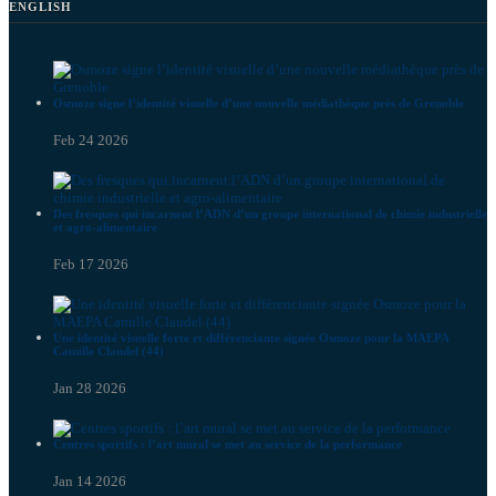
ENGLISH
Osmoze signe l’identité visuelle d’une nouvelle médiathèque près de Grenoble
Feb 24 2026
Des fresques qui incarnent l’ADN d’un groupe international de chimie industrielle
et agro-alimentaire
Feb 17 2026
Une identité visuelle forte et différenciante signée Osmoze pour la MAEPA
Camille Claudel (44)
Jan 28 2026
Centres sportifs : l’art mural se met au service de la performance
Jan 14 2026