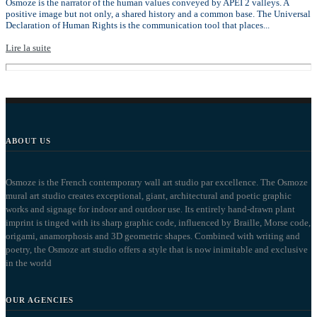
Osmoze is the narrator of the human values conveyed by APEI 2 valleys. A
positive image but not only, a shared history and a common base. The Universal
Declaration of Human Rights is the communication tool that places...
Lire la suite
ABOUT US
Osmoze is the French contemporary wall art studio par excellence. The Osmoze
mural art studio creates exceptional, giant, architectural and poetic graphic
works and signage for indoor and outdoor use. Its entirely hand-drawn plant
imprint is tinged with its sharp graphic code, influenced by Braille, Morse code,
origami, anamorphosis and 3D geometric shapes. Combined with writing and
poetry, the Osmoze art studio offers a style that is now inimitable and exclusive
in the world
OUR AGENCIES