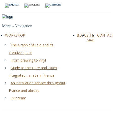
Menu -
Navigation
WORKSHOP
BLOG
SITE
CONTAC
MAP
The Graphic Studio and its
creative space
From drawing to vinyl
Made to measure and 100%
integrated… made in France
An installation service throughout
France and abroad.
Our team